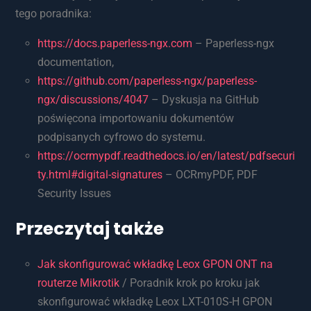
tego poradnika:
https://docs.paperless-ngx.com
– Paperless-ngx
documentation,
https://github.com/paperless-ngx/paperless-
ngx/discussions/4047
– Dyskusja na GitHub
poświęcona importowaniu dokumentów
podpisanych cyfrowo do systemu.
https://ocrmypdf.readthedocs.io/en/latest/pdfsecuri
ty.html#digital-signatures
– OCRmyPDF, PDF
Security Issues
Przeczytaj także
Jak skonfigurować wkładkę Leox GPON ONT na
routerze Mikrotik
/ Poradnik krok po kroku jak
skonfigurować wkładkę Leox LXT-010S-H GPON