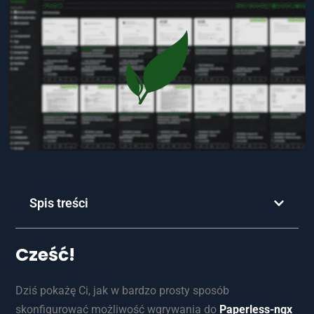
Spis treści
Cześć!
Dziś pokażę Ci, jak w bardzo prosty sposób
skonfigurować możliwość wgrywania do
Paperless-ngx